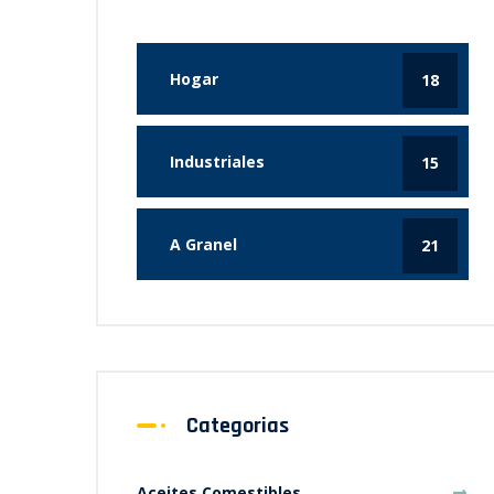
Hogar
18
Industriales
15
A Granel
21
Categorias
Aceites Comestibles