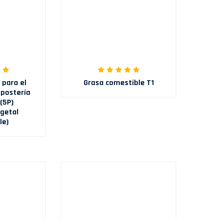
 para el
Grasa comestible T1
epostería
 (5P)
getal
le)