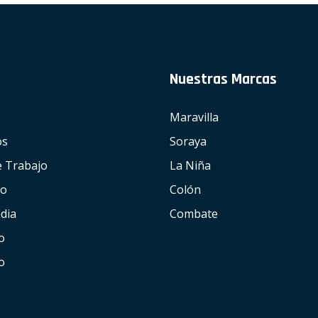
Nuestras Marcas
Maravilla
os
Soraya
e Trabajo
La Niña
io
Colón
dia
Combate
o
o