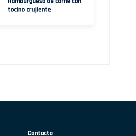
Hamburguesa de carne con
tocino crujiente
Contacto